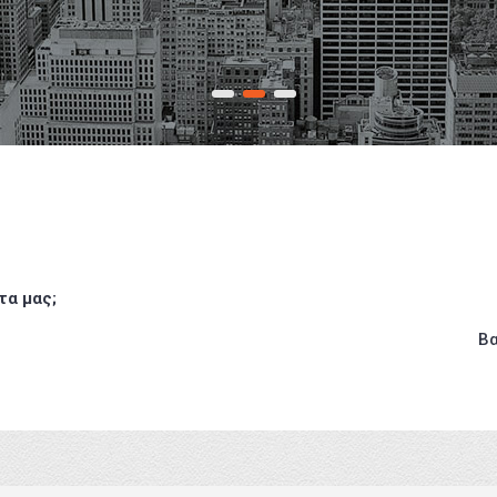
ς Knox Safety, συνδυάσαμε άριστη ποιότητα 
 Lean Management (www.e-management.g
1
2
3
τα μας;
Βα