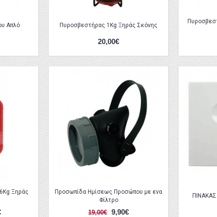
Πυροσβεστ
ου Απλό
Πυροσβεστήρας 1Kg Ξηράς Σκόνης
20,00€
6Kg Ξηράς
Προσωπίδα Ημίσεως Προσώπου με ενα
ΠΙΝΑΚΑΣ
Φίλτρο
€
9,90€
19,00€