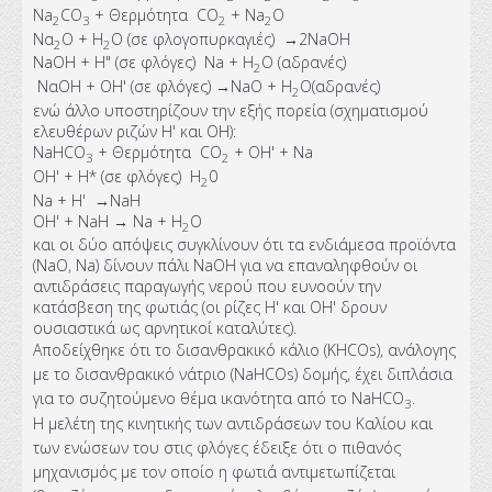
Na
CO
+ Θερμότητα CO
+ Na
O
2
3
2
2
Να
Ο + Η
Ο (σε φλογοπυρκαγιές) →2NaOH
2
2
NaOH + Η" (σε φλόγες) Na + H
O (αδρανές)
2
ΝαΟΗ + ΟΗ' (σε φλόγες) →NaO + Η
Ο(αδρανές)
2
ενώ άλλο υποστηρίζουν την εξής πορεία (σχηματισμού
ελευθέρων ριζών Η' και ΟΗ):
NaHCO
+ Θερμότητα CO
+ OH' + Na
3
2
OH' + Η* (σε φλόγες) Η
0
2
Na + Η' →NaH
OH' + NaH → Na + H
O
2
και οι δύο απόψεις συγκλίνουν ότι τα ενδιάμεσα προϊόντα
(NaO, Na) δίνουν πάλι NaOH για να επαναληφθούν οι
αντιδράσεις παραγωγής νερού που ευνοούν την
κατάσβεση της φωτιάς (οι ρίζες Η' και ΟΗ' δρουν
ουσιαστικά ως αρνητικοί καταλύτες).
Αποδείχθηκε ότι το δισανθρακικό κάλιo (KHCOs), ανάλογης
με το δισανθρακικό νάτριο (NaHCOs) δομής, έχει διπλάσια
για το συζητούμενο θέμα ικανότητα από το NaHCO
.
3
Η μελέτη της κινητικής των αντιδράσεων του Καλίου και
των ενώσεων του στις φλόγες έδειξε ότι ο πιθανός
μηχανισμός με τον οποίο η φωτιά αντιμετωπίζεται