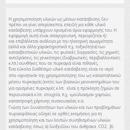
Η χρησιμοποίηση υλικών ως μέσων κατάσβεσης δεν
πρέπει να γίνει απερίσκεπτα, επειδή για κάθε υλικό
κατάσβεσης υπάρχουν ορισμένα όρια εφαρμογής του. Η
εφαρμογή αυτή είναι απαγορευτική, περιορίζεται ή/
και επιβάλλεται ανάλογα με την ηλεκτρική αγωγιμότητα
(αλλά και άλλα χαρακτηριστικά π.χ. τοξικότητα) των
κατασβεστικών υλικών, τις φυσικές διεργασίες, τις χημικές
αντιδράσεις, τις γενικότερες (διαβρωτικές, περιβαλλοντικές
κ.λπ.) συνθήκες που σε πυρκαγιά είναι πιθανές.
Ένα εύκολα διαθέσιμο υλικό κατάσβεσης είναι το νερό
στα «αρνητικά» της χρησιμοποίησης του ως κατασταλτικού
μέσου πυρκαγιάς (εκτός των βασικών μειονεκτημάτων του
για ορισμένες πυρκαγιές κ.λπ. είναι η πρόκληση ζημιών σε
περιουσιακά κ.λπ. στοιχεία, π.χ. «μούλιασμα» χαρτιών,
καταστροφή χάρτινης συσκευασίας κ.α.
Γνώση των δυνατοτήτων των υλικών και των προβλημάτων
πυρασφάλειας οδηγεί σε ορθές εκτιμήσεις για τη
χρησιμοποίηση και των λοιπών συνηθισμένων υλικών
κατάσβεσης όπως α) διοξειδίου του άνθρακα CΟ2, β)