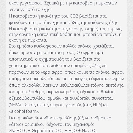
σκόνης, γ) αφρού. Σχετικά με την κατάσβεση πυρκαγιών
είναι γνωστά τα εξής:
Η κατασβεστική ικανότητα του CO2 βασίζεται στα
φαινόμενα της απόπνιξης και ψύξης της καιόμενης ύλης.
Η κατασβεστική ικανότητα της σκόνης στηρίζεται, κυρίως,
στην αρνητική καταλυτική δράση που μπορεί να πετύχει η
σκόνη σε πυρκαγιά.
Στο εμπόριο κυκλοφορούν πολλές σκόνες χρειάζεται
όμως προσοχή η κατάσταση τους. Ο αφρός δρα
αποπνικτικά ο σχηματισμός του βασίζεται στο
χαρακτηριστικό που διαθέτουν ορισμένες ύλες να
παράγουν με το νερό αφρό όπως και με τις σκόνες, αφροί
υπάρχουν αρκετών τύπων σε πυρκα­γιές εύφλεκτων υγρών
όπως, αλκοολών, λάκκων, μεθυλοαιθυλοκετόνης, ακετόνης,
ισοπροπυλαιθέρα, ακρυλονιτριλίου, οξεικού αιθυλίου,
οξεικούβουτυλίου, αμινών και ανυδριτών συνιστάται
(NFPA) ειδικός τύπος αφρού, γνωστός (στις ΗΠΑ) ως
«alcohol foam».
Για τη σκόνη δισανθρακικής βάσης (όξινο ανθρακικό
νάτριο), ορισμένοι δέχονται τον μηχανισμό:
2NaHC0
+ Θερμότητα CO
+ Η
Ο + Na
CO
3
2
2
2
3