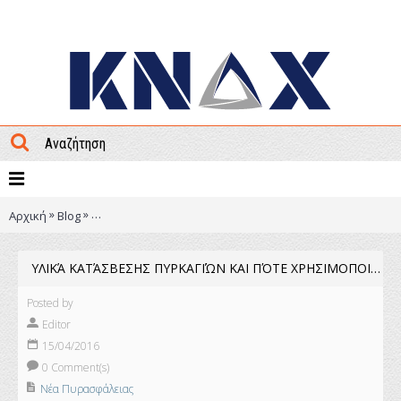
ΜΕΝΟΥ
»
»
Αρχική
Blog
Υλικά κατάσβεσης πυρκαγιών και πότε χρησιμοποιούντ
ΥΛΙΚΆ ΚΑΤΆΣΒΕΣΗΣ ΠΥΡΚΑΓΙΏΝ ΚΑΙ ΠΌΤΕ ΧΡΗΣΙΜΟΠΟΙΟΎΝΤΑΙ
Posted by
Editor
15/04/2016
0 Comment(s)
Νέα Πυρασφάλειας