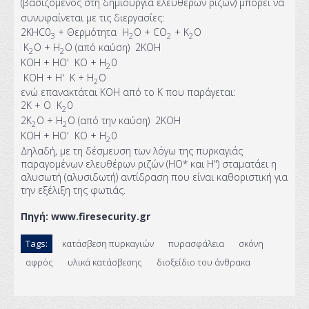
(βασιζόμενος στη δημιουργία ελευθέρων ριζών) μπορεί να
συνυφαίνεται με τις διεργασίες:
2KHC0
+ Θερμότητα Η
Ο + CO
+ Κ
Ο
3
2
2
2
Κ
Ο + Η
Ο (από καύση) 2ΚΟΗ
2
2
ΚΟΗ + ΗΟ' ΚΟ + Η
0
2
ΚΟΗ + Η' Κ + Η
Ο
2
ενώ επανακτάται ΚΟΗ από το Κ που παράγεται:
2Κ + Ο Κ
0
2
2Κ
Ο + Η
Ο (από την καύση) 2ΚΟΗ
2
2
ΚΟΗ + ΗΟ' ΚΟ + Η
0
2
Δηλαδή, με τη δέσμευση των λόγω της πυρκαγιάς
παραγομένων ελευθέρων ριζών (ΗΟ* και Η") σταματάει η
αλυσωτή (αλυσιδωτή) αντίδραση που είναι καθοριστική για
την εξέλιξη της φωτιάς.
Πηγή:
www.firesecurity.gr
Tags:
κατάσβεση πυρκαγιών
πυρασφάλεια
σκόνη
αφρός
υλικά κατάσβεσης
διοξείδιο του άνθρακα