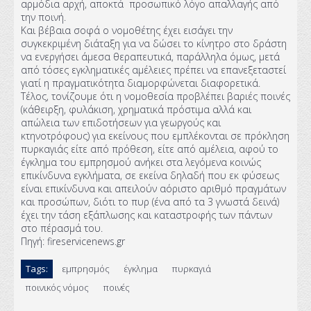
αρμόδια αρχή, αποκτά προσωπικό λόγο απαλλαγής από
την ποινή.
Και βέβαια σοφά ο νομοθέτης έχει εισάγει την
συγκεκριμένη διάταξη για να δώσει το κίνητρο στο δράστη
να ενεργήσει άμεσα θεραπευτικά, παράλληλα όμως, μετά
από τόσες εγκληματικές αμέλειες πρέπει να επανεξεταστεί
γιατί η πραγματικότητα διαμορφώνεται διαφορετικά.
Τέλος, τονίζουμε ότι η νομοθεσία προβλέπει βαριές ποινές
(κάθειρξη, φυλάκιση, χρηματικά πρόστιμα αλλά και
απώλεια των επιδοτήσεων για γεωργούς και
κτηνοτρόφους) για εκείνους που εμπλέκονται σε πρόκληση
πυρκαγιάς είτε από πρόθεση, είτε από αμέλεια, αφού το
έγκλημα του εμπρησμού ανήκει στα λεγόμενα κοινώς
επικίνδυνα εγκλήματα, σε εκείνα δηλαδή που εκ φύσεως
είναι επικίνδυνα και απειλούν αόριστο αριθμό πραγμάτων
και προσώπων, διότι το πυρ (ένα από τα 3 γνωστά δεινά)
έχει την τάση εξάπλωσης και καταστροφής των πάντων
στο πέρασμά του.
Πηγή: fireservicenews.gr
Tags:
εμπρησμός
έγκλημα
πυρκαγιά
ποινικός νόμος
ποινές