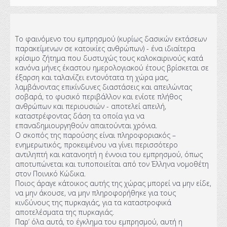
Το φαινόμενο του εμπρησμού (κυρίως δασικών εκτάσεων
παρακείμενων σε κατοικίες ανθρώπων) - ένα ιδιαίτερα
κρίσιμο ζήτημα που δυστυχώς τους καλοκαιρινούς κατά
κανόνα μήνες έκαστου ημερολογιακού έτους βρίσκεται σε
έξαρση και ταλανίζει εντονότατα τη χώρα μας,
λαμβάνοντας επικίνδυνες διαστάσεις και απειλώντας
σοβαρά, το φυσικό περιβάλλον και ενίοτε πλήθος
ανθρώπων και περιουσιών - αποτελεί απειλή,
καταστρέφοντας δάση τα οποία για να
επαναδημιουργηθούν απαιτούνται χρόνια.
Ο σκοπός της παρούσης είναι πληροφοριακός –
ενημερωτικός, προκειμένου να γίνει περισσότερο
αντιληπτή και κατανοητή η έννοια του εμπρησμού, όπως
αποτυπώνεται και τυποποιείται από τον Έλληνα νομοθέτη
στον Ποινικό Κώδικα.
Ποιος άραγε κάτοικος αυτής της χώρας μπορεί να μην είδε,
να μην άκουσε, να μην πληροφορήθηκε για τους
κινδύνους της πυρκαγιάς, για τα καταστροφικά
αποτελέσματα της πυρκαγιάς.
Παρ’ όλα αυτά, το έγκλημα του εμπρησμού, αυτή η