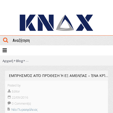
ΜΕΝΟΥ
»
»
Αρχική
Blog
Εμπρησμός από πρόθεση ή εξ αμελείας – ένα κρίσιμο ζή
ΕΜΠΡΗΣΜΌΣ ΑΠΌ ΠΡΌΘΕΣΗ Ή ΕΞ ΑΜΕΛΕΊΑΣ – ΈΝΑ ΚΡΊΣΙΜΟ ΖΉΤΗΜΑ ΤΟΥ ΕΛΛΗΝΙΚΟΎ ΚΑΛΟΚΑΙΡΙΟΎ
Posted by
Editor
22/09/2016
0 Comment(s)
Νέα Πυρασφάλειας