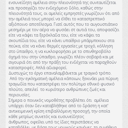
ενσυνείδητη αμέλεια στην πλειονότητά της συνταυτίζεται
και προσεγγίζει τον ενδεχόμενο δόλο, καθώς στην
πλειονότητά τους, οι αμελείς εμπρηστές γνωρίζουν ότι από
την αμέλειά τους μπορεί να έλθει το καταστρεπτικό
αξιόποινο αποτέλεσμα. Γιατί αυτός που το αυγουστιάτικο
μεσημέρι με τον αέρα να φυσάει στ αυτιά του, αποφασίζει
είτε να κάψει τα ξερόκλαδα του, είτε να κάψει τα
σκουπίδια του, είτε να κάνει υπαίθριο μπάρμπεκιου στα
πεύκα, είτε να κάνει θερμές εργασίες με τροχό, κόλληση
στο ύπαιθρο, η να κυκλοφορήσει με το σπινθηροβόλο
όχημά του στην ύπαιθρο, γνωρίζει πλέον σοβαρά και με
σιγουριά ότι από την πράξη του ενδέχεται να παραχθούν
καταστροφές. Απλά αδιαφορεί.
Δυστυχώς το έργο επαναλαμβάνεται με τραγικό τρόπο.
Από την εγκληματική αμέλεια κάποιων, ξεκινάει μια πύρινη
τραγωδία που καταστρέφει τον πολύτιμο εθνικό φυσικό
πλούτο, απειλεί το κυριότερο ανθρώπινες ζωές και
περιουσίες.
Σήμερα ο ποινικός νομοθέτης προβλέπει ότι αμέλεια
υπάρχει όταν δεν καταβλήθηκε από το δράστη η κατ'
αντικειμενική κρίση επιβαλλόμενη προσοχή, την οποία
κάθε μετρίως συνετός και ευσυνείδητος
άνθρωπος, οφείλει υπό τις ίδιες περιστάσεις να
καταβάλλει, με βάση τους νομικούς κανόνες, τη συνήθεια