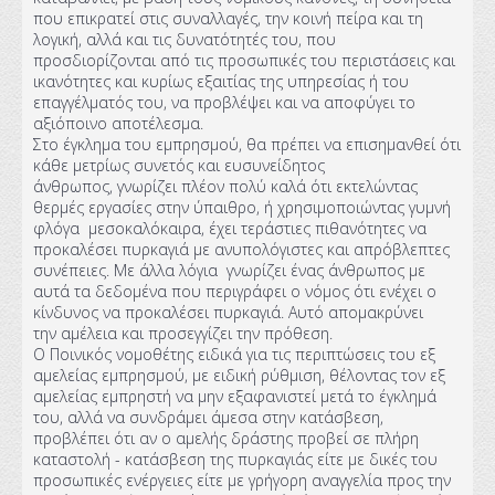
που επικρατεί στις συναλλαγές, την κοινή πείρα και τη
λογική, αλλά και τις δυνατότητές του, που
προσδιορίζονται από τις προσωπικές του περιστάσεις και
ικανότητες και κυρίως εξαιτίας της υπηρεσίας ή του
επαγγέλματός του, να προβλέψει και να αποφύγει το
αξιόποινο αποτέλεσμα.
Στο έγκλημα του εμπρησμού, θα πρέπει να επισημανθεί ότι
κάθε μετρίως συνετός και ευσυνείδητος
άνθρωπος, γνωρίζει πλέον πολύ καλά ότι εκτελώντας
θερμές εργασίες στην ύπαιθρο, ή χρησιμοποιώντας γυμνή
φλόγα μεσοκαλόκαιρα, έχει τεράστιες πιθανότητες να
προκαλέσει πυρκαγιά με ανυπολόγιστες και απρόβλεπτες
συνέπειες. Με άλλα λόγια γνωρίζει ένας άνθρωπος με
αυτά τα δεδομένα που περιγράφει ο νόμος ότι ενέχει ο
κίνδυνος να προκαλέσει πυρκαγιά. Αυτό απομακρύνει
την αμέλεια και προσεγγίζει την πρόθεση.
Ο Ποινικός νομοθέτης ειδικά για τις περιπτώσεις του εξ
αμελείας εμπρησμού, με ειδική ρύθμιση, θέλοντας τον εξ
αμελείας εμπρηστή να μην εξαφανιστεί μετά το έγκλημά
του, αλλά να συνδράμει άμεσα στην κατάσβεση,
προβλέπει ότι αν ο αμελής δράστης προβεί σε πλήρη
καταστολή - κατάσβεση της πυρκαγιάς είτε με δικές του
προσωπικές ενέργειες είτε με γρήγορη αναγγελία προς την