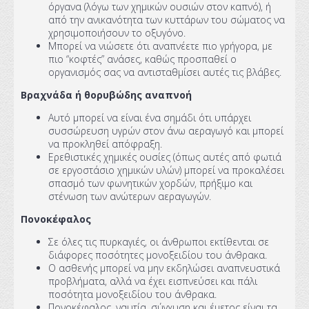
όργανα (λόγω των χημικών ουσιών στον καπνό), ή
από την ανικανότητα των κυττάρων του σώματος να
χρησιμοποιήσουν το οξυγόνο.
Μπορεί να νιώσετε ότι αναπνέετε πιο γρήγορα, με
πιο “κοφτές” ανάσες, καθώς προσπαθεί ο
οργανισμός σας να αντισταθμίσει αυτές τις βλάβες.
Βραχνάδα ή θορυβώδης αναπνοή
Αυτό μπορεί να είναι ένα σημάδι ότι υπάρχει
συσσώρευση υγρών στον άνω αεραγωγό και μπορεί
να προκληθεί απόφραξη.
Ερεθιστικές χημικές ουσίες (όπως αυτές από φωτιά
σε εργοστάσιο χημικών υλών) μπορεί να προκαλέσει
σπασμό των φωνητικών χορδών, πρήξιμο και
στένωση των ανώτερων αεραγωγών.
Πονοκέφαλος
Σε όλες τις πυρκαγιές, οι άνθρωποι εκτίθενται σε
διάφορες ποσότητες μονοξειδίου του άνθρακα.
Ο ασθενής μπορεί να μην εκδηλώσει αναπνευστικά
προβλήματα, αλλά να έχει εισπνεύσει και πάλι
ποσότητα μονοξειδίου του άνθρακα.
Πονοκέφαλος, ναυτία, σύγχυση και έμετος είναι τα