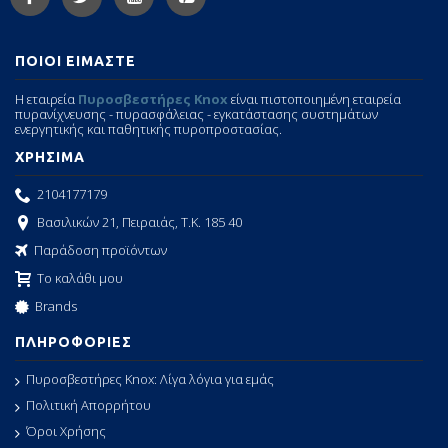
ΠΟΙΟΙ ΕΙΜΑΣΤΕ
Η εταιρεία
Πυροσβεστήρες Knox
είναι πιστοποιημένη εταιρεία
πυρανίχνευσης - πυρασφάλειας - εγκατάστασης συστημάτων
ενεργητικής και παθητικής πυροπροστασίας.
ΧΡΗΣΙΜΑ
2104177179
Βασιλικών 21, Πειραιάς, Τ.Κ. 185 40
Παράδοση προϊόντων
Το καλάθι μου
Brands
ΠΛΗΡΟΦΟΡΙΕΣ
Πυροσβεστήρες Knox: Λίγα λόγια για εμάς
Πολιτική Απορρήτου
Όροι Χρήσης