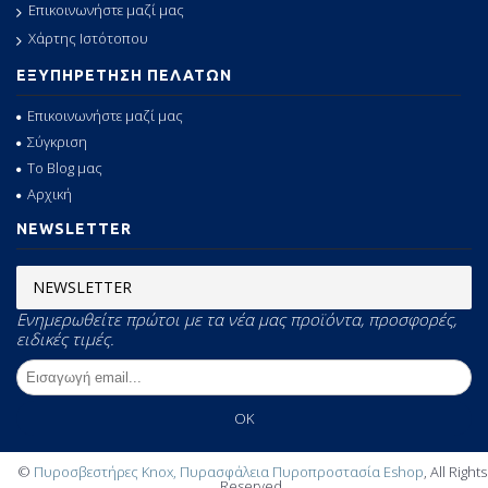
Επικοινωνήστε μαζί μας
Χάρτης Ιστότοπου
ΕΞΥΠΗΡΕΤΗΣΗ ΠΕΛΑΤΩΝ
Επικοινωνήστε μαζί μας
Σύγκριση
Το Blog μας
Αρχική
NEWSLETTER
NEWSLETTER
Ενημερωθείτε πρώτοι με τα νέα μας προϊόντα, προσφορές,
ειδικές τιμές.
OK
©
Πυροσβεστήρες Knox, Πυρασφάλεια Πυροπροστασία Eshop
, All Rights
Reserved.