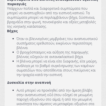
πυρκαγιάς
Υπάρχουν πολλά και διαφορετικά συμπτώματα που
μπορεί να αναπτυχθούν από την εισπνοή καπνού. Τα
συμπτώματα μπορεί να περιλαμβάνουν βήχα, δύσπνοια,
βραχνάδα στην φωνή, πονοκέφαλο και οξείες μεταβολές
της νοητικής κατάστασης.
Βήχας
Όταν οι βλεννογόνες μεμβράνες του αναπνευστικού
συστήματος ερεθιστούν, εκκρίνουν περισσότερη
βλέννα.
Ο βρογχόσπασμος και αύξηση της παραγωγής
βλέννας οδηγούν σε αντανακλαστικό βήχα.
Η βλέννα μπορεί να είναι είτε διαφανής, είτε μαύρη,
ανάλογα με το βαθμό συγκέντρωσης των καμένων
σωματιδίων που αποτίθενται στους πνεύμονες και
την τραχεία κατά την εισπνοή.
Δυσκολία στην αναπνοή
Αυτό μπορεί να προκληθεί από την άμεση βλάβη
στην αναπνευστική οδό (που οδηγεί σε μειωμένη
παροχή οξυγόνου στο αίμα), ή από την μειωμένη
ικανότητα του αίματος να μεταφέρει οξυγόνο στα