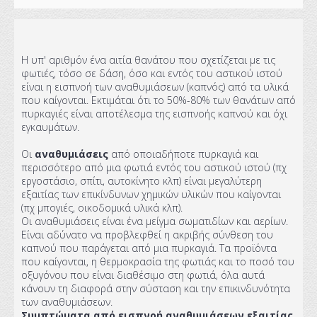
Η υπ' αριθμόν ένα αιτία θανάτου που σχετίζεται με τις
φωτιές, τόσο σε δάση, όσο και εντός του αστικού ιστού
είναι η εισπνοή των αναθυμιάσεων (καπνός) από τα υλικά
που καίγονται. Εκτιμάται ότι το 50%-80% των θανάτων από
πυρκαγιές είναι αποτέλεσμα της εισπνοής καπνού και όχι
εγκαυμάτων.
Οι
αναθυμιάσεις
από οποιαδήποτε πυρκαγιά και
περισσότερο από μια φωτιά εντός του αστικού ιστού (πχ
εργοστάσιο, σπίτι, αυτοκίνητο κλπ) είναι μεγαλύτερη
εξαιτίας των επικίνδυνων χημικών υλικών που καίγονται
(πχ μπογιές, οικοδομικά υλικά κλπ).
Οι αναθυμιάσεις είναι ένα μείγμα σωματιδίων και αερίων.
Είναι αδύνατο να προβλεφθεί η ακριβής σύνθεση του
καπνού που παράγεται από μια πυρκαγιά. Τα προϊόντα
που καίγονται, η θερμοκρασία της φωτιάς και το ποσό του
οξυγόνου που είναι διαθέσιμο στη φωτιά, όλα αυτά
κάνουν τη διαφορά στην σύσταση και την επικινδυνότητα
των αναθυμιάσεων.
Συμπτώματα από εισπνοή αναθυμιάσεων εξαιτίας