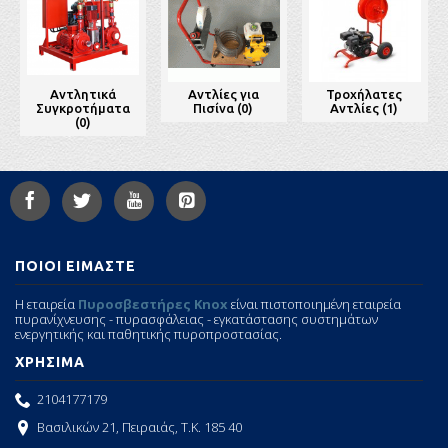
Αντλητικά
Αντλίες για
Τροχήλατες
Συγκροτήματα
Πισίνα (0)
Αντλίες (1)
(0)
ΠΟΙΟΙ ΕΙΜΑΣΤΕ
Η εταιρεία
Πυροσβεστήρες Knox
είναι πιστοποιημένη εταιρεία
πυρανίχνευσης - πυρασφάλειας - εγκατάστασης συστημάτων
ενεργητικής και παθητικής πυροπροστασίας.
ΧΡΗΣΙΜΑ
2104177179
Βασιλικών 21, Πειραιάς, Τ.Κ. 185 40