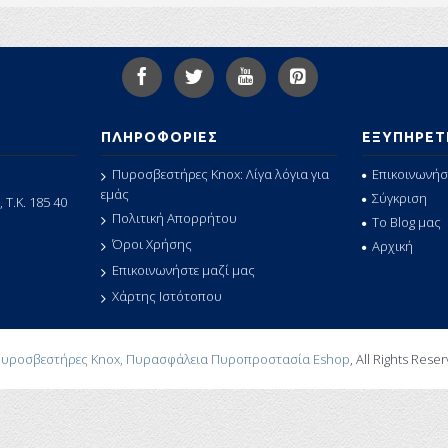
ΠΛΗΡΟΦΟΡΙΕΣ
ΕΞΥΠΗΡΕΤ
Πυροσβεστήρες Knox: Λίγα λόγια για
Επικοινωνήσ
εμάς
Σύγκριση
 Τ.Κ. 185 40
Πολιτική Απορρήτου
Το Blog μας
Όροι Χρήσης
Αρχική
Επικοινωνήστε μαζί μας
Χάρτης Ιστότοπου
υροσβεστήρες Knox, Πυρασφάλεια Πυροπροστασία Eshop
, All Rights Rese