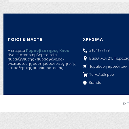
ΠΟΙΟΙ ΕΙΜΑΣΤΕ
ΧΡΗΣΙΜΑ
2104177179
Η εταιρεία
Πυροσβεστήρες Knox
είναι πιστοποιημένη εταιρεία
Βασιλικών 21, Πειραιάς,
πυρανίχνευσης - πυρασφάλειας -
εγκατάστασης συστημάτων ενεργητικής
Παράδοση προϊόντων
και παθητικής πυροπροστασίας.
Το καλάθι μου
Brands
©
Π